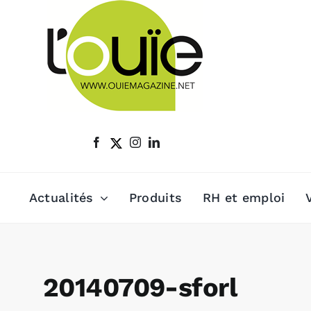
Passer
au
contenu
Actualités
Produits
RH et emploi
20140709-sforl