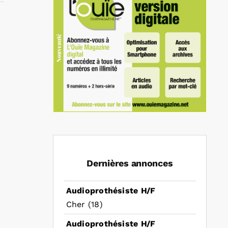
In
mail
Dernières annonces
Audioprothésiste H/F
Cher (18)
Audioprothésiste H/F