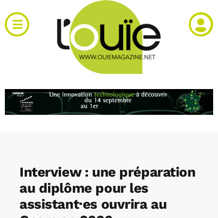
Passer
au
Toggle
contenu
Navigation
Actualités
Produits
RH et emploi
Vidéos
Interview : une préparation
Agenda
au diplôme pour les
assistant·es ouvrira au
Kiosque