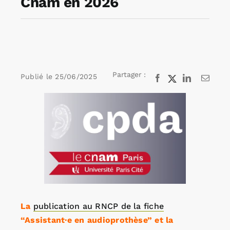
Cnam en 2026
Rechercher:
Annonces emploi
Partager :
Publié le
25/06/2025
Facebook
X
LinkedIn
Email
Voir
l'image
agrandie
La
publication au RNCP de la fiche
“Assistant·e en audioprothèse” et la