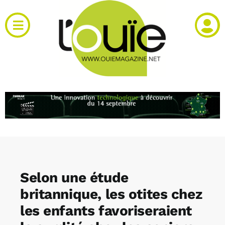
Passer
au
Toggle
contenu
Navigation
Actualités
Produits
RH et emploi
Vidéos
Selon une étude
Agenda
britannique, les otites chez
les enfants favoriseraient
Kiosque