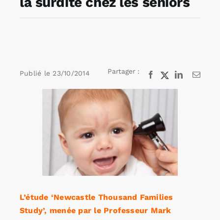
la surdité chez les seniors
Rechercher:
Annonces emploi
Partager :
Publié le
23/10/2014
Facebook
X
LinkedIn
Email
Voir
l'image
agrandie
L’étude ‘Newcastle Thousand Families
Study’, menée par le Professeur Mark