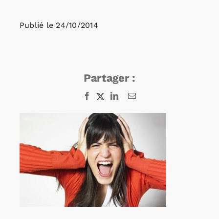
Publié le
24/10/2014
Rechercher:
Annonces emploi
Partager :
Facebook
X
LinkedIn
Email