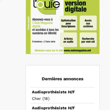
In
mail
Dernières annonces
Audioprothésiste H/F
Cher (18)
Audioprothésiste H/F