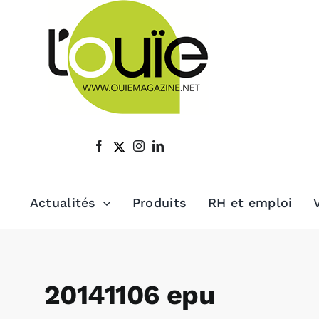
Passer
au
contenu
Actualités
Produits
RH et emploi
20141106 epu