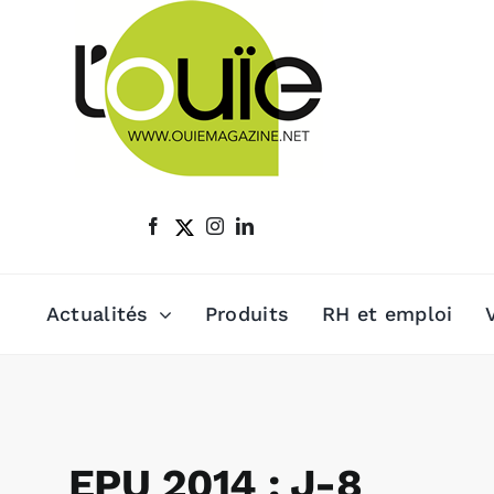
Passer
au
contenu
Actualités
Produits
RH et emploi
EPU 2014 : J-8