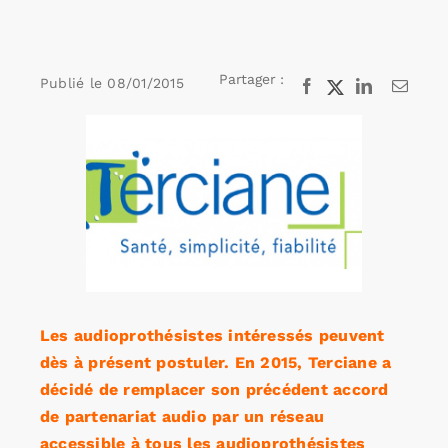
Rechercher:
Partager :
Publié le
08/01/2015
Facebook
X
LinkedIn
Email
Voir
Annonces emploi
l'image
agrandie
Les audioprothésistes intéressés peuvent
dès à présent postuler. En 2015, Terciane a
décidé de remplacer son précédent accord
de partenariat audio par un réseau
accessible à tous les audioprothésistes