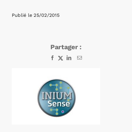
Publié le
25/02/2015
Rechercher:
Annonces emploi
Partager :
Facebook
X
LinkedIn
Email