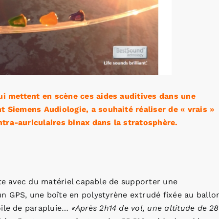
qui mettent en scène ces aides auditives dans une
t Siemens Audiologie, a souhaité réaliser de « vrais »
tra-auriculaires binax dans la stratosphère.
ite avec du matériel capable de supporter une
n GPS, une boîte en polystyrène extrudé fixée au ballo
oile de parapluie…
«Après 2h14 de vol, une altitude de 28