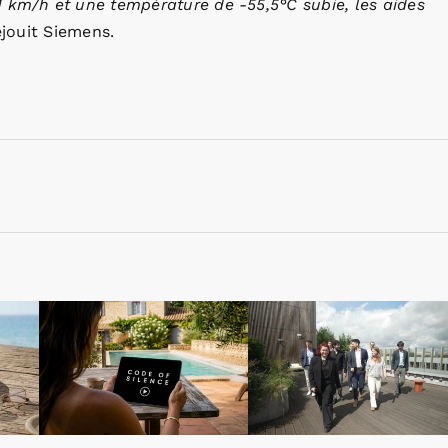
 km/h et une température de -55,5°C subie, les aides
éjouit Siemens.