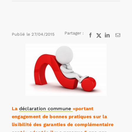
Rechercher:
Partager :
Publié le
27/04/2015
Facebook
X
LinkedIn
Email
Annonces emploi
Voir
l'image
agrandie
L
a
déclaration commune
«portant
engagement de bonnes pratiques sur la
lisibilité des garanties de complémentaire