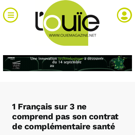
Passer
au
Toggle
contenu
Navigation
Actualités
Produits
RH et emploi
Vidéos
1 Français sur 3 ne
Agenda
comprend pas son contrat
de complémentaire santé
Kiosque