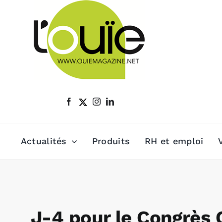
Passer
au
contenu
Actualités
Produits
RH et emploi
J-4 pour le Congrès 