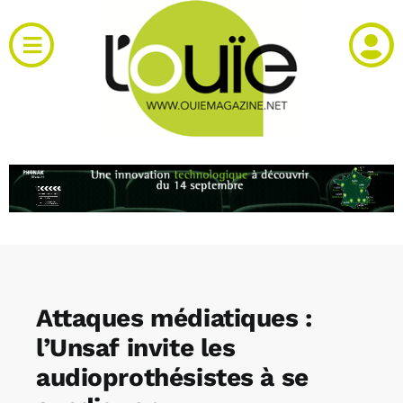
Passer
au
Toggle
contenu
Navigation
Actualités
Produits
RH et emploi
Vidéos
Attaques médiatiques :
Agenda
l’Unsaf invite les
audioprothésistes à se
Kiosque