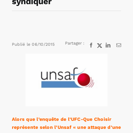
syndiquer
Rechercher:
Annonces emploi
Partager :
Publié le
06/10/2015
Facebook
X
LinkedIn
Email
Voir
l'image
agrandie
Alors que l’enquête de l’UFC-Que Choisir
représente selon l’Unsaf « une attaque d’une