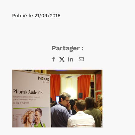
Publié le
21/09/2016
Rechercher:
Annonces emploi
Partager :
Facebook
X
LinkedIn
Email