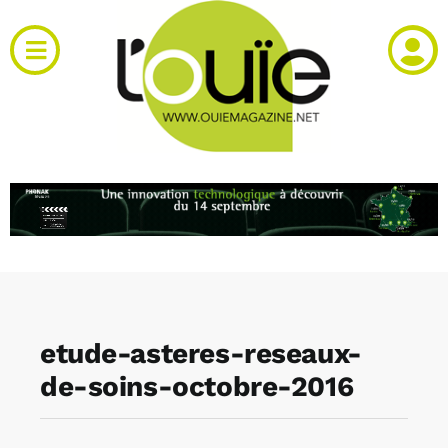
Passer
au
Toggle
contenu
Navigation
Actualités
Produits
RH et emploi
Vidéos
etude-asteres-reseaux-
Agenda
de-soins-octobre-2016
Kiosque