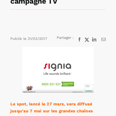
campagne TV
Rechercher:
Annonces emploi
Partager :
Publié le
31/03/2017
Facebook
X
LinkedIn
Email
Voir
l'image
agrandie
Le spot, lancé le 27 mars, sera diffusé
jusqu’au 7 mai sur les grandes chaînes