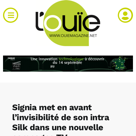
Passer
au
Toggle
contenu
Navigation
Actualités
Produits
RH et emploi
Vidéos
Signia met en avant
Agenda
l’invisibilité de son intra
Silk dans une nouvelle
Kiosque