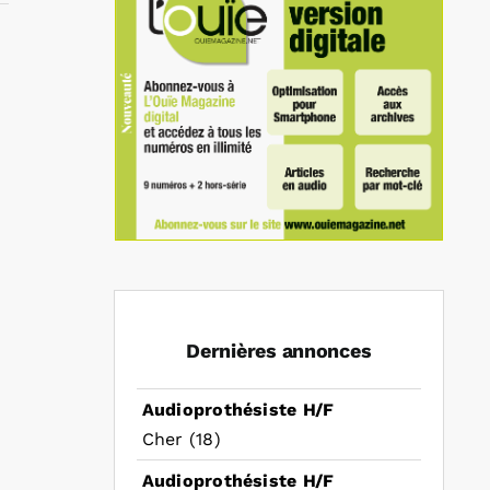
In
mail
Dernières annonces
Audioprothésiste H/F
Cher (18)
Audioprothésiste H/F