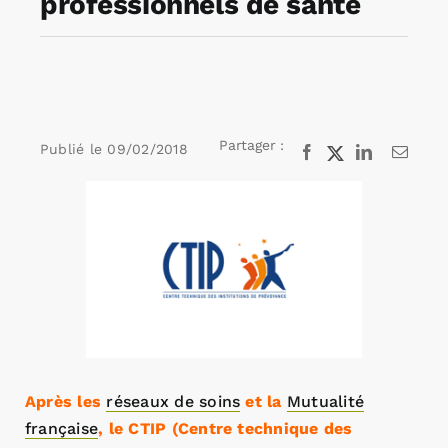
professionnels de santé
Rechercher:
Annonces emploi
Partager :
Publié le
09/02/2018
Facebook
X
LinkedIn
Email
Voir
l'image
agrandie
Après les
réseaux de soins
et la
Mutualité
française
, le CTIP (Centre technique des