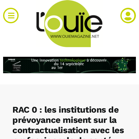
Passer
au
Toggle
contenu
Navigation
Actualités
Produits
RH et emploi
Vidéos
RAC 0 : les institutions de
Agenda
prévoyance misent sur la
contractualisation avec les
Kiosque