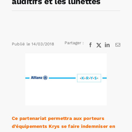
auditifs et les lunettes
Rechercher:
Annonces emploi
Partager :
Publié le
14/03/2018
Facebook
X
LinkedIn
Email
Voir
l'image
agrandie
Ce partenariat permettra aux porteurs
d’équipements Krys se faire indemniser en