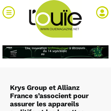
Passer
au
Toggle
contenu
Navigation
Actualités
Produits
RH et emploi
Vidéos
Krys Group et Allianz
Agenda
France s’associent pour
assurer les appareils
Kiosque