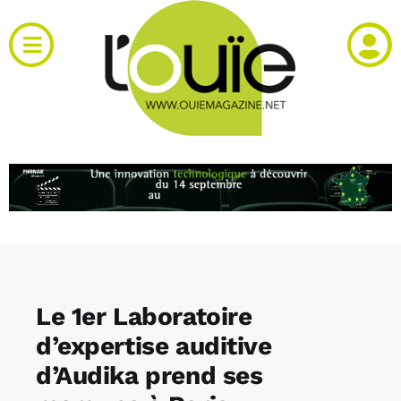
Passer
au
Toggle
contenu
Navigation
Actualités
Produits
RH et emploi
Vidéos
Le 1er Laboratoire
Agenda
d’expertise auditive
d’Audika prend ses
Kiosque