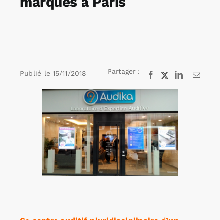
marques à Paris
Rechercher:
Annonces emploi
Partager :
Publié le
15/11/2018
Facebook
X
LinkedIn
Email
Voir
l'image
agrandie