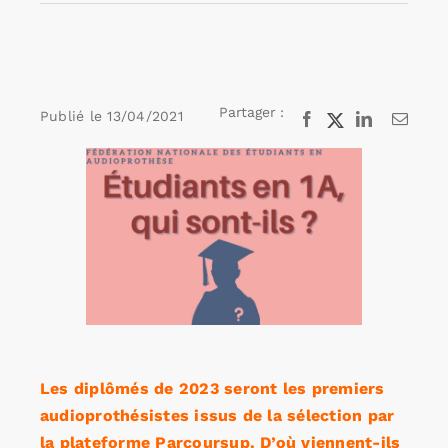
Rechercher:
Partager :
Publié le
13/04/2021
Facebook
X
LinkedIn
Email
Annonces emploi
Voir
l'image
agrandie
Les diplômés de 2023 seront les premiers
audioprothésistes issus de la sélection par
la plateforme Parcoursup. D’où viennent-ils