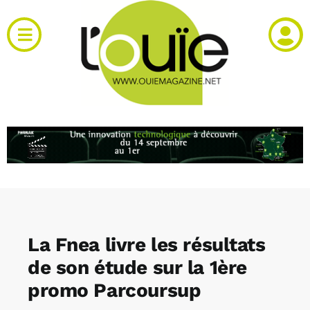
Passer
au
Toggle
contenu
Navigation
Actualités
Produits
RH et emploi
Vidéos
La Fnea livre les résultats
Agenda
de son étude sur la 1ère
promo Parcoursup
Kiosque