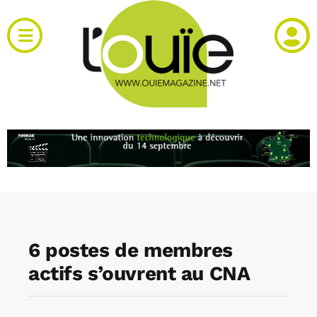
Passer
au
Toggle
contenu
Navigation
Actualités
Produits
RH et emploi
Vidéos
6 postes de membres
Agenda
actifs s’ouvrent au CNA
Kiosque