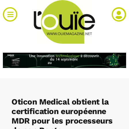
Passer
au
Toggle
contenu
Navigation
Actualités
Produits
RH et emploi
Vidéos
Oticon Medical obtient la
Agenda
certification européenne
MDR pour les processeurs
Kiosque