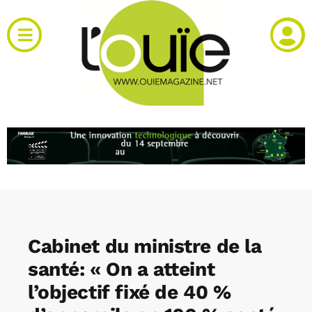
Passer
au
Toggle
contenu
Navigation
Actualités
Produits
RH et emploi
Vidéos
Cabinet du ministre de la
Agenda
santé: « On a atteint
l’objectif fixé de 40 %
Kiosque