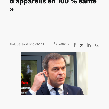
d’appareils en 100 % santé
»
Rechercher:
Annonces emploi
Partager :
Publié le
01/10/2021
Facebook
X
LinkedIn
Email
Voir
l'image
agrandie