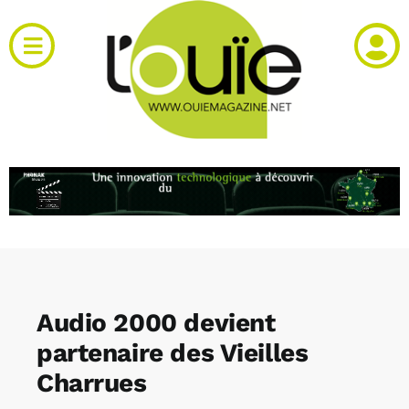
Passer
au
Toggle
contenu
Navigation
Actualités
Produits
RH et emploi
Vidéos
Audio 2000 devient
Agenda
partenaire des Vieilles
Charrues
Kiosque