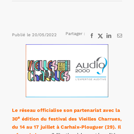
Rechercher:
Partager :
Publié le
20/05/2022
Facebook
X
LinkedIn
Email
Annonces emploi
Voir
l'image
agrandie
Le réseau officialise son partenariat avec la
e
30
édition du festival des Vieilles Charrues,
du 14 au 17 juillet à Carhaix-Plouguer (29). Il