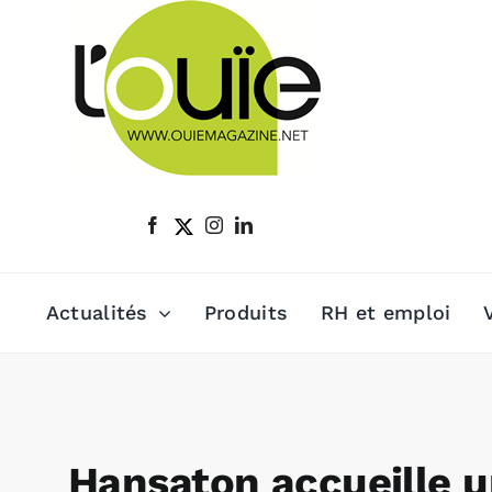
Passer
au
contenu
Actualités
Produits
RH et emploi
Hansaton accueille 