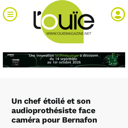
Passer
au
Toggle
contenu
Navigation
Actualités
Produits
RH et emploi
Vidéos
Un chef étoilé et son
Agenda
audioprothésiste face
caméra pour Bernafon
Kiosque