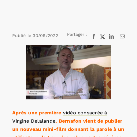
Rechercher:
Partager :
Publié le
30/09/2022
Facebook
X
LinkedIn
Email
Annonces emploi
Voir
l'image
agrandie
Après une première
vidéo consacrée à
Virgine Delalande
, Bernafon vient de publier
un nouveau mini-film donnant la parole à un