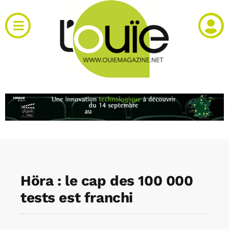
Passer
au
Toggle
contenu
Navigation
Actualités
Produits
RH et emploi
Vidéos
Höra : le cap des 100 000
Agenda
tests est franchi
Kiosque