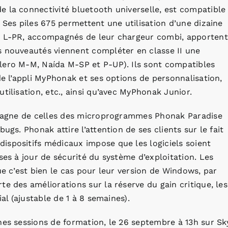
 la connectivité bluetooth universelle, est compatible
 Ses piles 675 permettent une utilisation d’une dizaine
da L-PR, accompagnés de leur chargeur combi, apportent
s nouveautés viennent compléter en classe II une
lero M-M, Naída M-SP et P-UP). Ils sont compatibles
de l’appli MyPhonak et ses options de personnalisation,
tilisation, etc., ainsi qu’avec MyPhonak Junior.
ompagne de celles des microprogrammes Phonak Paradise
ugs. Phonak attire l’attention de ses clients sur le fait
ispositifs médicaux impose que les logiciels soient
ses à jour de sécurité du système d’exploitation. Les
ue c’est bien le cas pour leur version de Windows, par
e des améliorations sur la réserve du gain critique, les
ial (ajustable de 1 à 8 semaines).
nes sessions de formation, le 26 septembre à 13h sur Sk