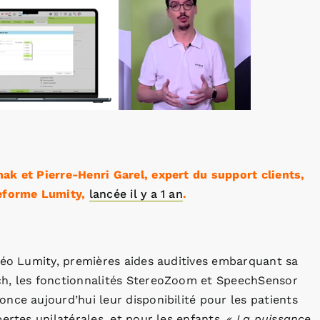
ak et Pierre-Henri Garel, expert du support clients,
teforme Lumity,
lancée il y a 1 an
.
déo Lumity, premières aides auditives embarquant sa
ch, les fonctionnalités StereoZoom et SpeechSensor
nce aujourd’hui leur disponibilité pour les patients
ertes unilatérales, et pour les enfants.
« La puissance