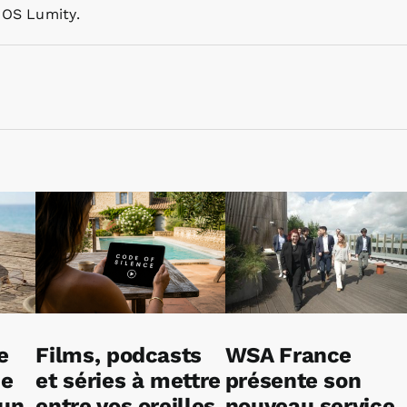
ROS Lumity.
e
Films, podcasts
WSA France
ne
et séries à mettre
présente son
 un
entre vos oreilles
nouveau service