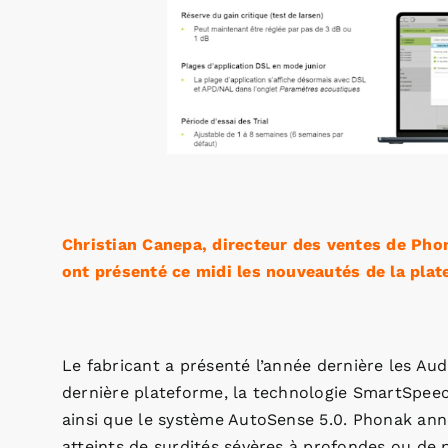
Christian Canepa, directeur des ventes de Phon
ont présenté ce midi les nouveautés de la pla
Le fabricant a présenté l’année dernière les Au
dernière plateforme, la technologie SmartSpee
ainsi que le système AutoSense 5.0. Phonak anno
atteints de surdités sévères à profondes ou de p