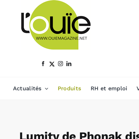
Passer
au
contenu
Actualités
Produits
RH et emploi
Lumity de Phonak dis