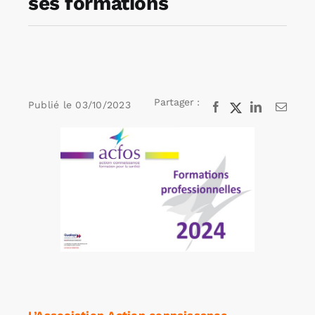
ses formations
Rechercher:
Annonces emploi
Partager :
Publié le
03/10/2023
Facebook
X
LinkedIn
Email
Voir
l'image
agrandie