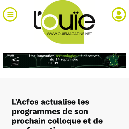
Passer
au
Toggle
contenu
Navigation
Actualités
Produits
RH et emploi
Vidéos
L’Acfos actualise les
Agenda
programmes de son
prochain colloque et de
Kiosque