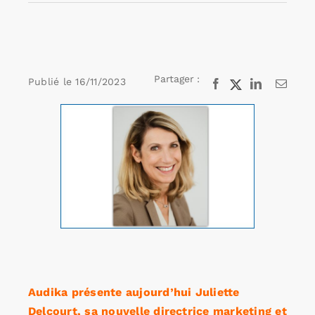
Rechercher:
Partager :
Publié le
16/11/2023
Facebook
X
LinkedIn
Email
Annonces emploi
Voir
l'image
agrandie
Audika présente aujourd’hui Juliette
Delcourt, sa nouvelle directrice marketing et