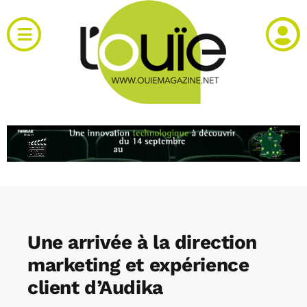
Passer
au
Toggle
contenu
Navigation
Actualités
Produits
RH et emploi
Vidéos
Une arrivée à la direction
Agenda
marketing et expérience
client d’Audika
Kiosque