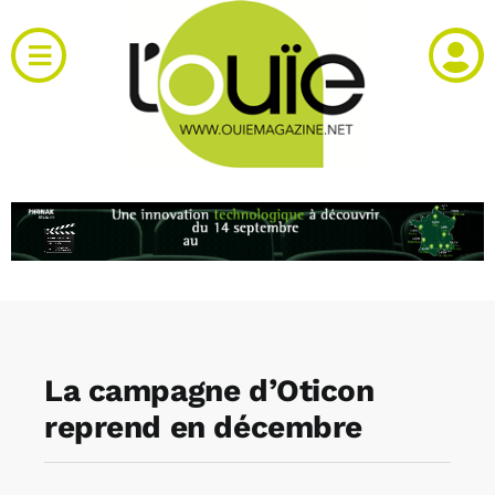
Passer
au
Toggle
contenu
Navigation
Actualités
Produits
RH et emploi
Vidéos
La campagne d’Oticon
Agenda
reprend en décembre
Kiosque