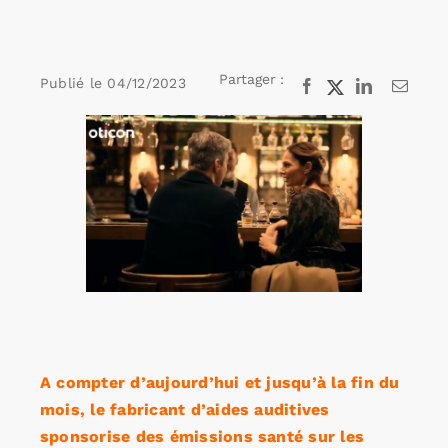
Rechercher:
Partager :
Publié le
04/12/2023
Facebook
X
LinkedIn
Email
Voir
Annonces emploi
l'image
agrandie
A compter d’aujourd’hui et jusqu’à la fin du
mois, le fabricant d’aides auditives
sponsorise des émissions santé sur les