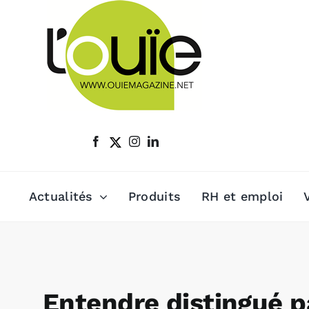
Passer
au
contenu
Actualités
Produits
RH et emploi
Entendre distingué p