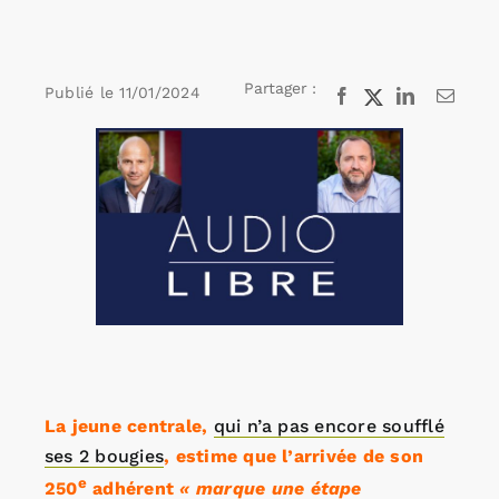
Rechercher:
Partager :
Publié le
11/01/2024
Facebook
X
LinkedIn
Email
Voir
Annonces emploi
l'image
agrandie
La jeune centrale,
qui n’a pas encore soufflé
ses 2 bougies
, estime que l’arrivée de son
e
250
adhérent
« marque une étape