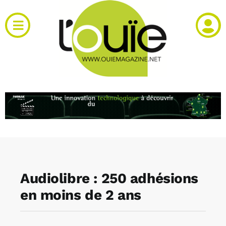
Passer
au
Toggle
contenu
Navigation
Actualités
Produits
RH et emploi
Vidéos
Audiolibre : 250 adhésions
Agenda
en moins de 2 ans
Kiosque