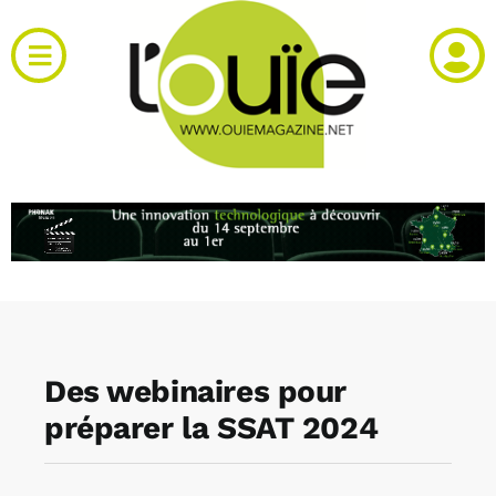
Passer
au
Toggle
contenu
Navigation
Actualités
Produits
RH et emploi
Vidéos
Des webinaires pour
Agenda
préparer la SSAT 2024
Kiosque