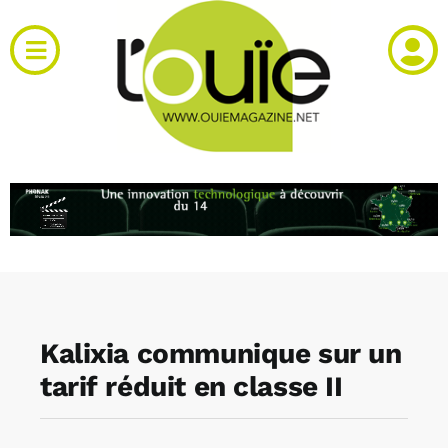
Passer
au
Toggle
contenu
Navigation
Actualités
Produits
RH et emploi
Vidéos
Kalixia communique sur un
Agenda
tarif réduit en classe II
Kiosque