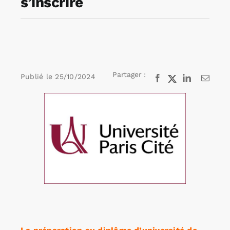
s’inscrire
Rechercher:
Annonces emploi
Partager :
Publié le
25/10/2024
Facebook
X
LinkedIn
Email
Voir
l'image
agrandie