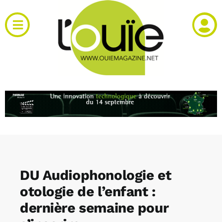
Passer
au
Toggle
contenu
Navigation
Actualités
Produits
RH et emploi
Vidéos
DU Audiophonologie et
Agenda
otologie de l’enfant :
dernière semaine pour
Kiosque