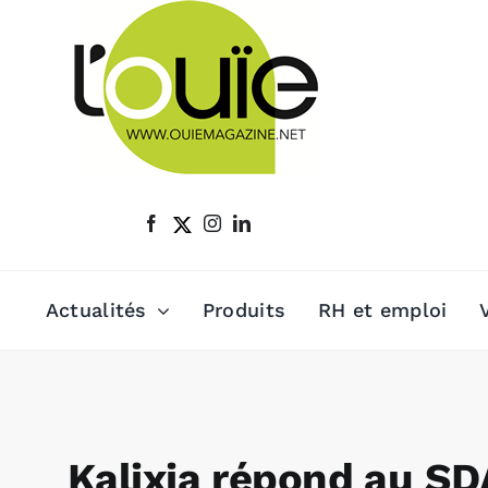
Passer
au
contenu
Actualités
Produits
RH et emploi
Kalixia répond au SD