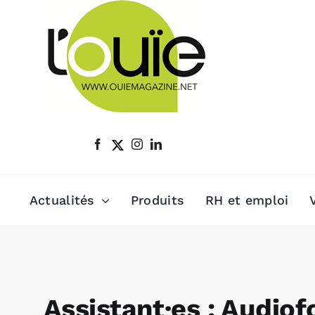
Passer
au
contenu
Actualités
Produits
RH et emploi
Assistant·es : Audio