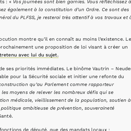
ts : «
Vos journées sont bien garnies. Vous réfléchissez 
issez également à la constitution d’un Ordre. Ce sont des
ral du PLFSS, je resterai très attentif à vos travaux et 
allocution montre qu’il en connaît au moins l’existence. L
prochainement une proposition de loi visant à créer un
tretenu avec lui du sujet.
 de ses priorités immédiates. Le binôme Vautrin – Neude
ble pour la Sécurité sociale et initier une refonte du
construction qu’au Parlement comme rapporteur
 les moyens de relever les nombreux défis qui se
ation médicale, vieillissement de la population, soutien à
 politique ambitieuse de prévention, souveraineté
Santé.
 fonctions de député, que des mandats locaux :