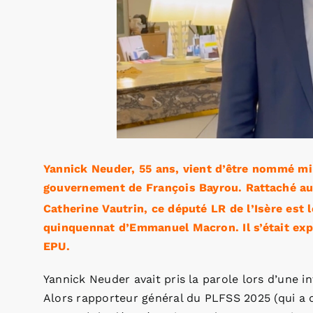
Yannick Neuder, 55 ans, vient d’être nommé min
gouvernement de François Bayrou. Rattaché au m
Catherine Vautrin, ce député LR de l’Isère est l
quinquennat d’Emmanuel Macron. Il s’était expr
EPU.
Yannick Neuder avait pris la parole lors d’une i
Alors rapporteur général du PLFSS 2025 (qui a d