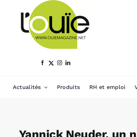
Passer
au
contenu
Actualités
Produits
RH et emploi
Yannick Neuder, un n