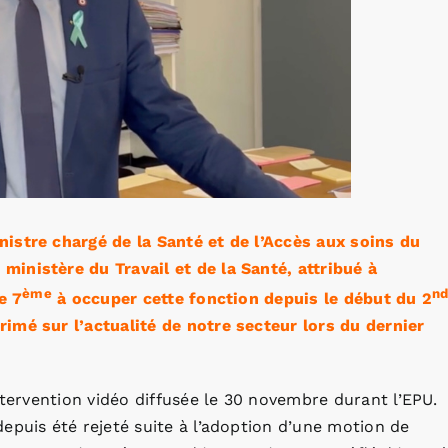
istre chargé de la Santé et de l’Accès aux soins du
inistère du Travail et de la Santé, attribué à
ème
n
e 7
à occuper cette fonction depuis le début du 2
imé sur l’actualité de notre secteur lors du dernier
ntervention vidéo diffusée le 30 novembre durant l’EPU.
epuis été rejeté suite à l’adoption d’une motion de