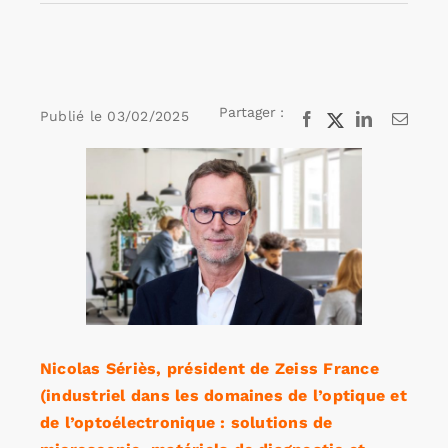
Rechercher:
Partager :
Publié le
03/02/2025
Facebook
X
LinkedIn
Email
Annonces emploi
Voir
l'image
agrandie
Nicolas Sériès, président de Zeiss France
(industriel dans les domaines de l’optique et
de l’optoélectronique : solutions de