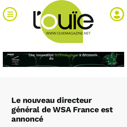
Passer
au
Toggle
contenu
Navigation
Actualités
Produits
RH et emploi
Vidéos
Le nouveau directeur
Agenda
général de WSA France est
annoncé
Kiosque