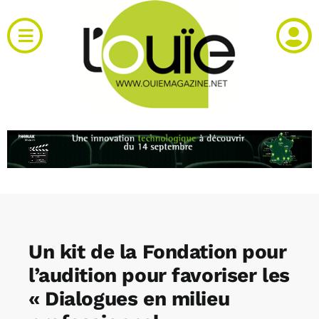
Passer
au
Toggle
contenu
Navigation
Actualités
Produits
RH et emploi
Vidéos
Un kit de la Fondation pour
Agenda
l’audition pour favoriser les
« Dialogues en milieu
Kiosque