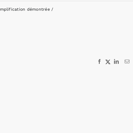
’amplification démontrée
Facebook
X
Linked
E