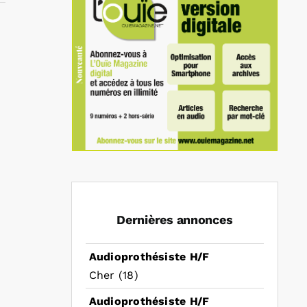
In
mail
Dernières annonces
Audioprothésiste H/F
Cher (18)
Audioprothésiste H/F