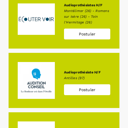
Audioprothésistes H/F
Montélimar (26) - Romans
sur Isère (26) - Tain
l'Hermitage (26)
Postuler
Audioprothésiste H/F
Antilles (97)
Postuler