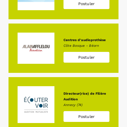
Postuler
Rechercher:
Centres d’audioprothèse
Annonces emploi
Côte Basque - Béarn
Postuler
Directeur(rice) de Filière
Audition
Annecy (74)
Postuler