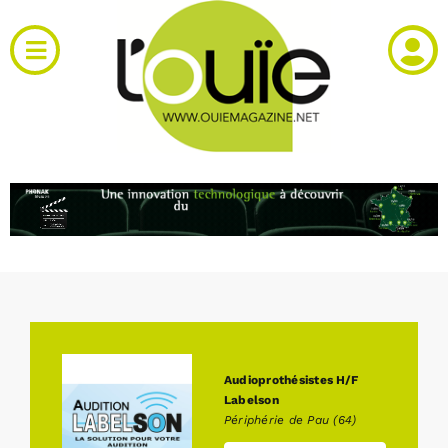
Passer
au
Toggle
contenu
Navigation
Actualités
Produits
RH et emploi
Vidéos
Agenda
Audioprothésistes H/F
Labelson
Périphérie de Pau (64)
Kiosque