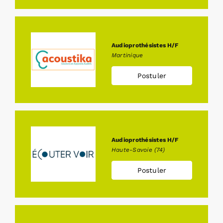
Audioprothésistes H/F
Martinique
Postuler
Audioprothésistes H/F
Haute-Savoie (74)
Postuler