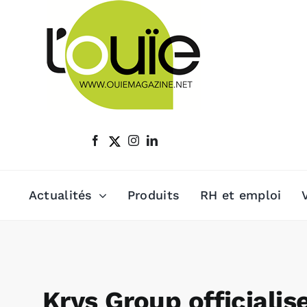
Passer
au
contenu
Actualités
Produits
RH et emploi
Krys Group officialis