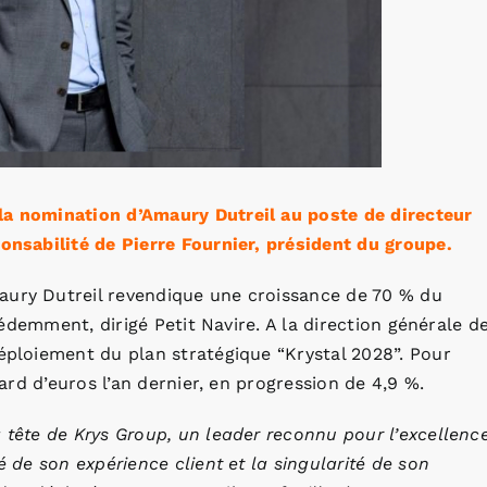
la nomination d’Amaury Dutreil au poste de directeur
ponsabilité de Pierre Fournier, président du groupe.
aury Dutreil revendique une croissance de 70 % du
écédemment, dirigé Petit Navire. A la direction générale d
déploiement du plan stratégique “Krystal 2028”. Pour
iard d’euros l’an dernier, en progression de 4,9 %.
a tête de Krys Group, un leader reconnu pour l’excellenc
é de son expérience client et la singularité de son