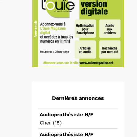
In
mail
Dernières annonces
Audioprothésiste H/F
Cher (18)
Audioprothésiste H/F