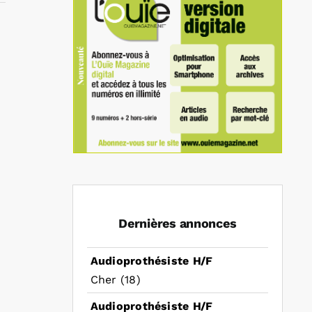
In
mail
Dernières annonces
Audioprothésiste H/F
Cher (18)
Audioprothésiste H/F