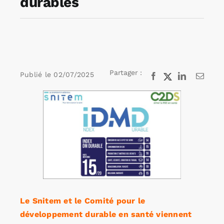
durables
Rechercher:
Annonces emploi
Partager :
Publié le
02/07/2025
Facebook
X
LinkedIn
Email
Voir
l'image
agrandie
Le Snitem et le Comité pour le
développement durable en santé viennent