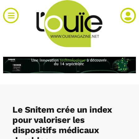
Passer
au
Toggle
contenu
Navigation
Actualités
Produits
RH et emploi
Vidéos
Le Snitem crée un index
Agenda
pour valoriser les
dispositifs médicaux
Kiosque