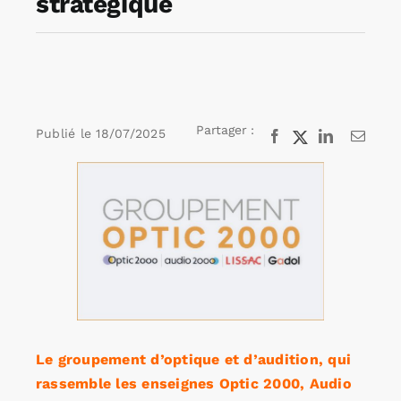
stratégique
Rechercher:
Annonces emploi
Partager :
Publié le
18/07/2025
Facebook
X
LinkedIn
Email
Voir
l'image
agrandie
Le groupement d’optique et d’audition, qui
rassemble les enseignes Optic 2000, Audio