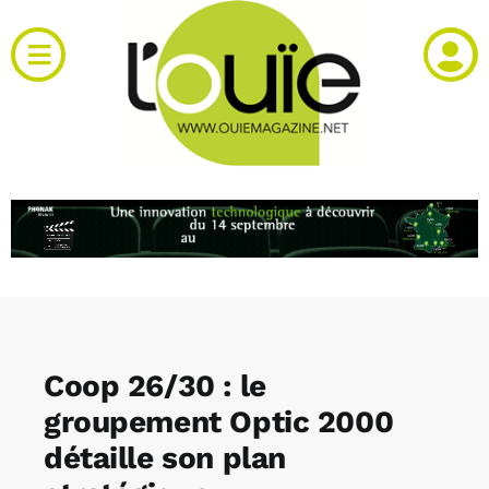
Passer
au
Toggle
contenu
Navigation
Actualités
Produits
RH et emploi
Vidéos
Coop 26/30 : le
Agenda
groupement Optic 2000
détaille son plan
Kiosque