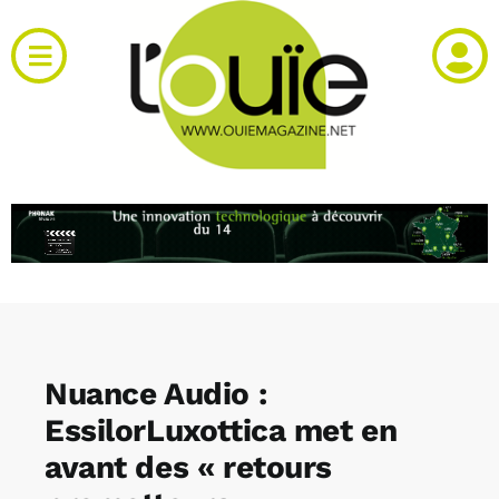
Passer
au
Toggle
contenu
Navigation
Actualités
Produits
RH et emploi
Vidéos
Nuance Audio :
Agenda
EssilorLuxottica met en
avant des « retours
Kiosque