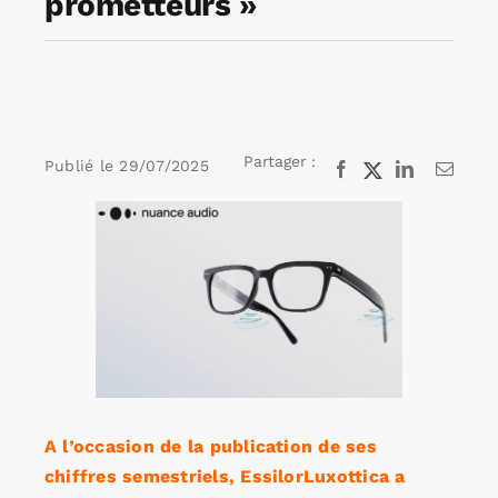
prometteurs »
Rechercher:
Annonces emploi
Partager :
Publié le
29/07/2025
Facebook
X
LinkedIn
Email
Voir
l'image
agrandie
A l’occasion de la publication de ses
chiffres semestriels, EssilorLuxottica a