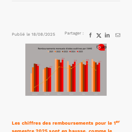
Rechercher:
Partager :
Publié le
18/08/2025
Facebook
X
LinkedIn
Email
Annonces emploi
Voir
l'image
agrandie
er
Les chiffres des remboursements pour le 1
semestre 2025 sont en hausse, comme le