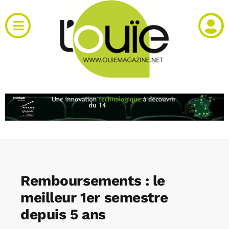
Passer
au
Toggle
contenu
Navigation
Actualités
Produits
RH et emploi
Vidéos
Remboursements : le
Agenda
meilleur 1er semestre
depuis 5 ans
Kiosque